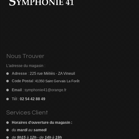
Nous Trouver
L'adresse du magasin :
Adresse
:
225 rue Méliès - ZA Vineuil
Code Postal
:
41350 Saint Gervais La Forêt
Email
:
symphonie41@orange.fr
Tél
:
02 54 42 88 49
Services Client
Horaires d'ouverture du magasin :
du
mardi
au
samedi
de
9h15
à
12h
- de
14h
à
19h