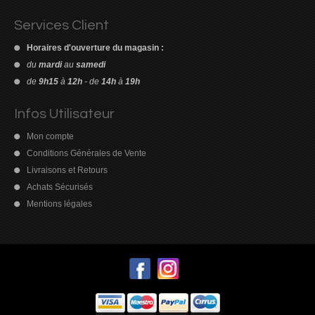
Services Client
Horaires d'ouverture du magasin :
du
mardi
au
samedi
de
9h15
à
12h
- de
14h
à
19h
Découvrez le
meilleur casino Paysafecard
pour déposer de l’argent
Pour consulter l'ensemble des retours d'expérience et des
en toute simplicité, sans utiliser directement votre carte bancaire.
évaluations détaillées, visitez
Infos Utilisateur
https://www.trustpilot.com/review/casino-en-ligne-france.org
sans
Mon compte
tarder.
Conditions Générales de Vente
Livraisons et Retours
Achats Sécurisés
Mentions légales