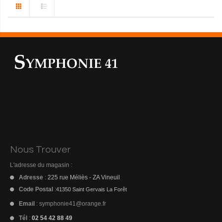
Nous Trouver
L'adresse du magasin :
Adresse
:
225 rue Méliès - ZA Vineuil
Code Postal
:
41350 Saint Gervais La Forêt
Email
:
symphonie41@orange.fr
Tél
:
02 54 42 88 49