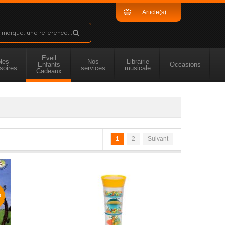
Article(s)
Sous-total
Eveil
les
Nos
Librairie
Enfants
Occasions
soires
services
musicale
Cadeaux
1
2
Suivant