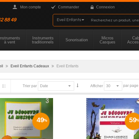
Mon compte
Commander
Connexion
42 88 49
Instruments
Instruments
Micros
Cab
Sonorisation
à vent
traditionnels
Casques
Acces
eil
Eveil Enfants Cadeaux
Eveil Enfants
par page
Trier par
Afficher
49
59