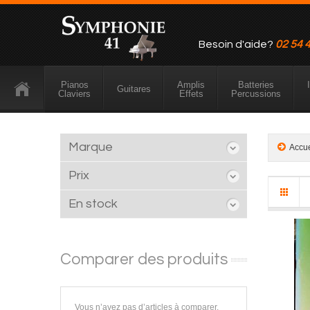
Besoin d'aide?
02 54 
Pianos
Amplis
Batteries
Guitares
Claviers
Effets
Percussions
Marque
Accu
Prix
En stock
Comparer des produits
Vous n’avez pas d’articles à comparer.