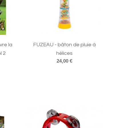
re la
FUZEAU - bâton de pluie à
l 2
hélices
24,00 €