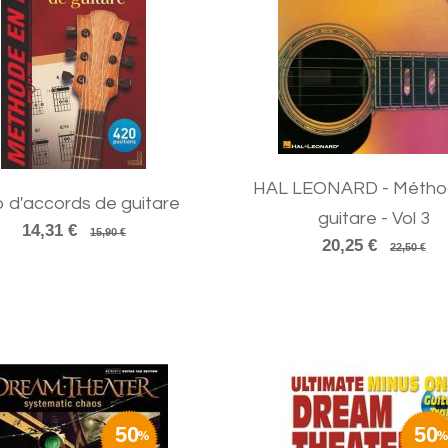
HAL LEONARD - Métho
o d'accords de guitare
guitare - Vol 3
14,31 €
15,90 €
20,25 €
22,50 €
50
50