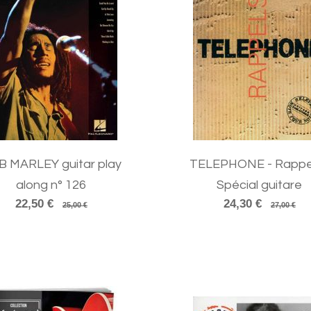
B MARLEY guitar play
TELEPHONE - Rappel
along n° 126
Spécial guitare
22,50 €
24,30 €
25,00 €
27,00 €