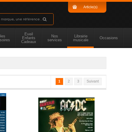
Article(s)
Sous-total
Eveil
les
Nos
Librairie
Enfants
Occasions
soires
services
musicale
Cadeaux
1
2
3
Suivant