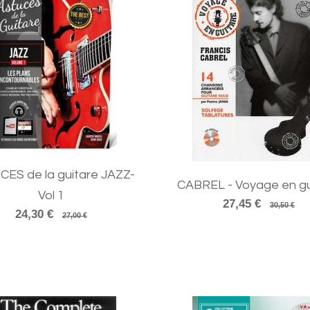
ES de la guitare JAZZ-
CABREL - Voyage en gu
Vol 1
27,45 €
30,50 €
24,30 €
27,00 €