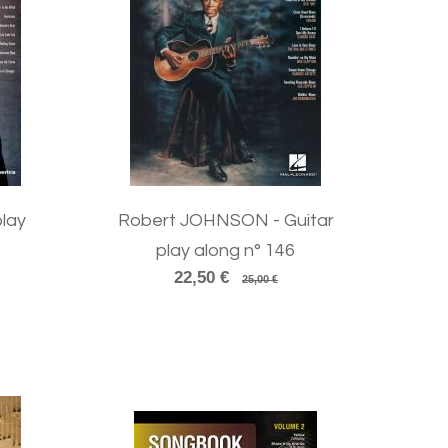
play
Robert JOHNSON - Guitar
play along n° 146
22,50 €
25,00 €