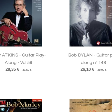
 ATKINS - Guitar Play-
Bob DYLAN - Guitar 
Along - Vol 59
along n° 148
28,35 €
26,10 €
31,50 €
29,00 €