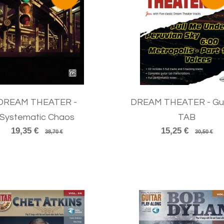
DREAM THEATER -
DREAM THEATER - Gui
Systematic Chaos
TAB
19,35 €
15,25 €
38,70 €
30,50 €