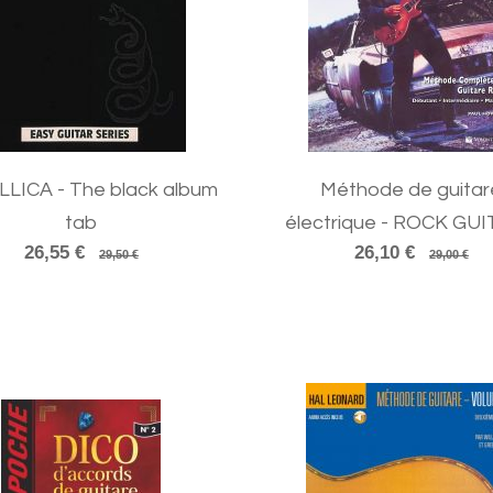
LICA - The black album
Méthode de guitar
tab
électrique - ROCK GU
26,55 €
26,10 €
29,50 €
29,00 €