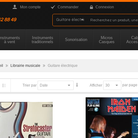
Mon compte
Commander
Connexion
42 88 49
Instruments
Instruments
Micros
Cab
Sonorisation
à vent
traditionnels
Casques
Acces
eil
Librairie musicale
Guitare électrique
par page
Trier par
Afficher