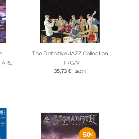
e
The Definitive JAZZ Collection
ITARE
- P/G/V
35,73 €
39,70 €
50