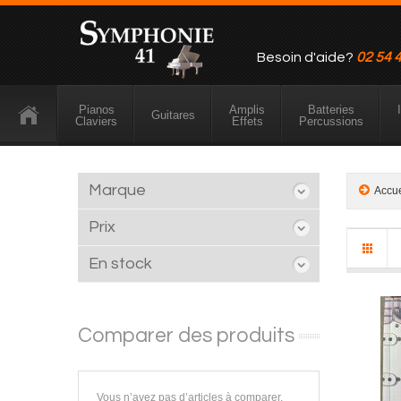
Besoin d'aide?
02 54 
Pianos
Amplis
Batteries
Guitares
Claviers
Effets
Percussions
Marque
Accu
Prix
En stock
Comparer des produits
Vous n’avez pas d’articles à comparer.