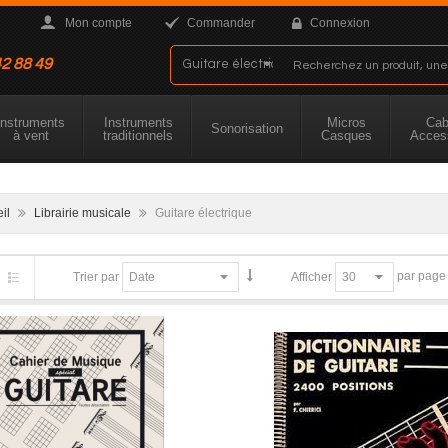
Mon compte
Commander
Connexion
42 88 49
Instruments
Instruments
Micros
Cab
Sonorisation
à vent
traditionnels
Casques
Acces
eil
Librairie musicale
Guitare électrique
par page
Trier par
Afficher