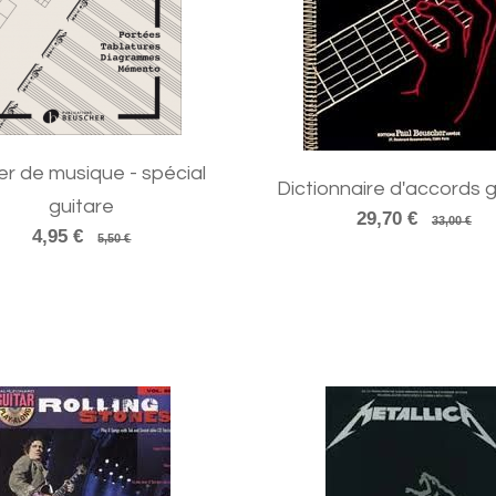
er de musique - spécial
Dictionnaire d'accords 
guitare
29,70 €
33,00 €
4,95 €
5,50 €