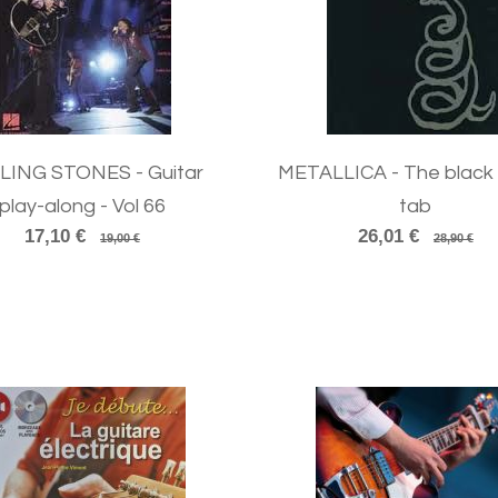
LING STONES - Guitar
METALLICA - The black
play-along - Vol 66
tab
17,10 €
26,01 €
19,00 €
28,90 €