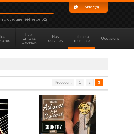
Article(s)
Sous-total
Eveil
les
Nos
Librairie
Enfants
Occasions
soires
services
musicale
Cadeaux
Précédent
1
2
3