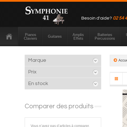
Besoin d'aide?
02 54 
Pianos
Amplis
Batteries
Guitares
Claviers
Effets
Percussions
Marque
Accu
Prix
En stock
Comparer des produits
Vous n’avez pas d’articles à comparer.