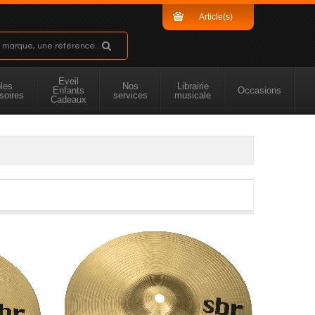
Article(s)
Sous-total
Eveil
les
Nos
Librairie
Enfants
Occasions
soires
services
musicale
Cadeaux