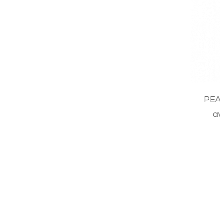
PEA
a