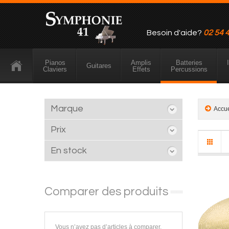
Besoin d'aide?
02 54 
Pianos
Amplis
Batteries
Guitares
Claviers
Effets
Percussions
Marque
Accu
Prix
En stock
Comparer des produits
Vous n’avez pas d’articles à comparer.