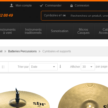
Mon compte
Commander
Connexion
42 88 49
Instruments
Instruments
Micros
Cab
Sonorisation
à vent
traditionnels
Casques
Acces
eil
Batteries Percussions
Cymbales et supports
par page
Trier par
Afficher