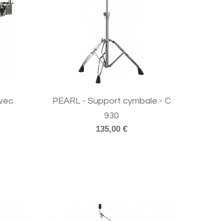
vec
PEARL - Support cymbale - C
930
135,00 €