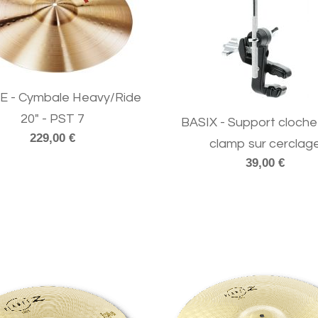
E - Cymbale Heavy/Ride
20" - PST 7
BASIX - Support cloch
229,00 €
clamp sur cerclag
39,00 €