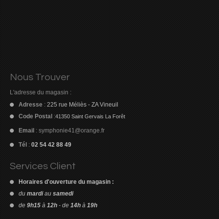
Nous Trouver
L'adresse du magasin :
Adresse
:
225 rue Méliès - ZA Vineuil
Code Postal
:
41350 Saint Gervais La Forêt
Email
:
symphonie41@orange.fr
Tél
:
02 54 42 88 49
Services Client
Horaires d'ouverture du magasin :
du
mardi
au
samedi
de
9h15
à
12h
- de
14h
à
19h
Découvrez le
meilleur casino Paysafecard
pour déposer de l’argent
Pour consulter l'ensemble des retours d'expérience et des