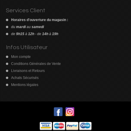
Services Client
Horaires d'ouverture du magasin :
du
mardi
au
samedi
de
9h15
à
12h
- de
14h
à
19h
Découvrez le
meilleur casino Paysafecard
pour déposer de l’argent
Pour consulter l'ensemble des retours d'expérience et des
en toute simplicité, sans utiliser directement votre carte bancaire.
évaluations détaillées, visitez
Infos Utilisateur
https://www.trustpilot.com/review/casino-en-ligne-france.org
sans
Mon compte
tarder.
Conditions Générales de Vente
Livraisons et Retours
Achats Sécurisés
Mentions légales