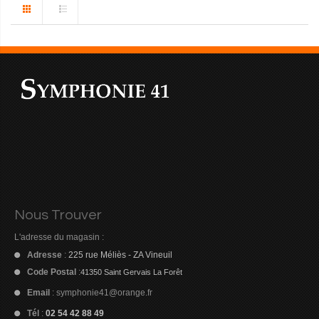
Nous Trouver
L'adresse du magasin :
Adresse
:
225 rue Méliès - ZA Vineuil
Code Postal
:
41350 Saint Gervais La Forêt
Email
:
symphonie41@orange.fr
Tél
:
02 54 42 88 49