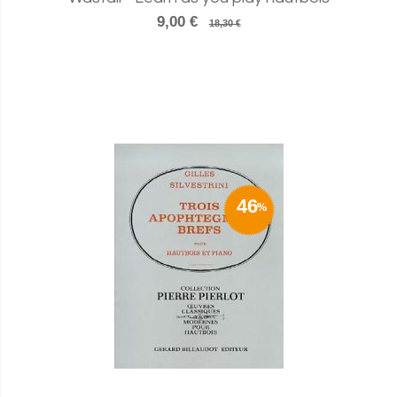
9,00 €
18,30 €
46