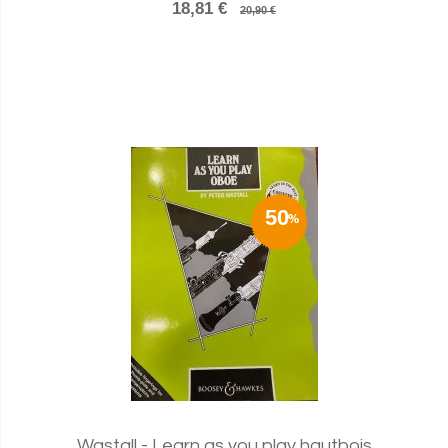
18,81 €
20,90 €
50
Wastall - Learn as you play hautbois