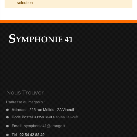
sélection.
Nous Trouver
L'adresse du magasin :
Adresse
:
225 rue Méliès - ZA Vineuil
Code Postal
:
41350 Saint Gervais La Forêt
Email
:
symphonie41@orange.fr
Tél
:
02 54 42 88 49