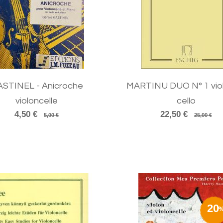
STINEL - Anicroche
MARTINU DUO N° 1 viol
violoncelle
cello
4,50 €
22,50 €
5,00 €
25,00 €
20