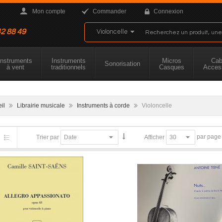
Mon compte
Commander
Connexion
42 88 49
Instruments
Instruments
Micros
Cab
Sonorisation
à vent
traditionnels
Casques
Acces
eil
Librairie musicale
Instruments à corde
Violoncelle
par page
Trier par
Afficher