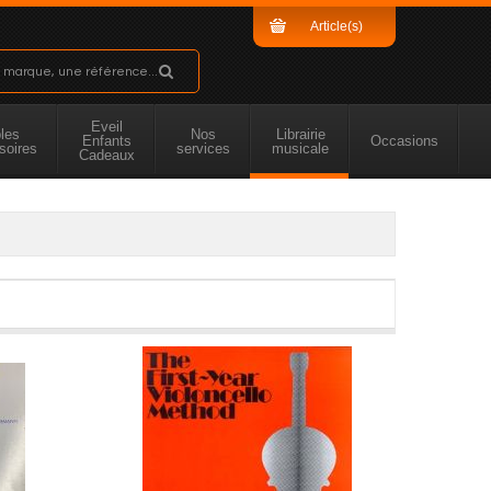
Article(s)
Sous-total
Eveil
les
Nos
Librairie
Enfants
Occasions
soires
services
musicale
Cadeaux