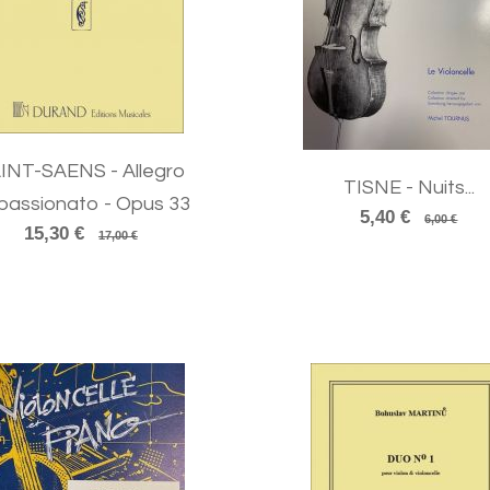
INT-SAENS - Allegro
TISNE - Nuits...
passionato - Opus 33
5,40 €
6,00 €
15,30 €
17,00 €