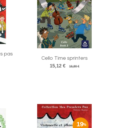
s pas
Cello Time sprinters
15,12 €
16,80 €
19