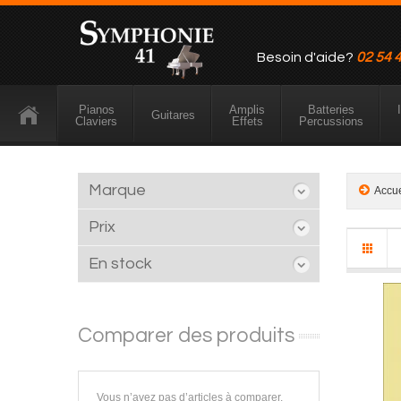
Besoin d'aide?
02 54 
Pianos
Amplis
Batteries
Guitares
Claviers
Effets
Percussions
Marque
Accu
Prix
En stock
Comparer des produits
Vous n’avez pas d’articles à comparer.