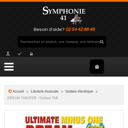
Besoin d'aide?
02 54 42 88 49
Accueil
Librairie musicale
Guitare électrique
DREAM THEATER - Guitare TAB