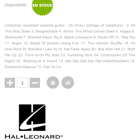
Disponibilité :
Collection recorded versions guitar - 25 titres ( solfège et tablature) - 2. All
The Way Down 3. Respectable 4. When The Whip Comes Down 5. Happy 6.
Shattered 7. Worried About You 8. Black Limousine 9. Rocks Off 10. Miss You
11. Angie 12. Beast Of Burden Hang Fire 17. The Harlem Shuffle 18. It's
Only Rock 'N' Roll (But I Like It) 19. Not Fade Away 20. She Was Hot 21. Start
Me Up 22. Time Is On My Side 23. Tumbling Dice 24. Undercover (Of The
Night) 25. Waiting on a friend 13. Doo Doo Doo Doo Doo (Heartbreaker) 14.
Emotional Rescue 15. Fool To Cry