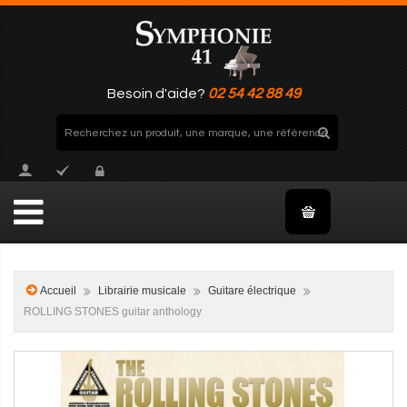
Besoin d'aide?
02 54 42 88 49
Accueil
Librairie musicale
Guitare électrique
ROLLING STONES guitar anthology