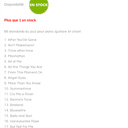
Disponibilité :
Plus que
1
en stock
88 standards du jazz pour piano /guitare et chant.
1. After You'Ve Gone
2. Ain't Misbehavin'
3. Time after time
4. Manhattan
5. All of Me
6. All the Things You Are
7. From This Moment On
8. Angel Eyes
9. More Than You Know
10. Summertime
11. Cry Me a River
12. Bernie's Tune
13. Birdland
14. Bluesette
15. Body and Soul
16. Honeysuckle Rose
17. But Not For Me