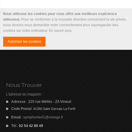
Nous utilisons les cookies pour vous offrir une meilleure expérience
utilisateur.
Pour se conformer à la nouvelle directive concernant la vie privée,
nous devons vous demander votre consentement pour sauvegarder des
cookies sur votre ordinateur.
En savoir plus
.
Autoriser les cookies
Nous Trouver
L'adresse du magasin :
Adresse
:
225 rue Méliès - ZA Vineuil
Code Postal
:
41350 Saint Gervais La Forêt
Email
:
symphonie41@orange.fr
Tél
:
02 54 42 88 49