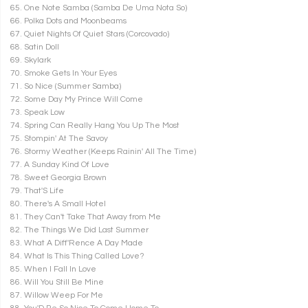
65. One Note Samba (Samba De Uma Nota So)
66. Polka Dots and Moonbeams
67. Quiet Nights Of Quiet Stars (Corcovado)
68. Satin Doll
69. Skylark
70. Smoke Gets In Your Eyes
71. So Nice (Summer Samba)
72. Some Day My Prince Will Come
73. Speak Low
74. Spring Can Really Hang You Up The Most
75. Stompin' At The Savoy
76. Stormy Weather (Keeps Rainin' All The Time)
77. A Sunday Kind Of Love
78. Sweet Georgia Brown
79. That'S Life
80. There's A Small Hotel
81. They Can't Take That Away from Me
82. The Things We Did Last Summer
83. What A Diff'Rence A Day Made
84. What Is This Thing Called Love?
85. When I Fall In Love
86. Will You Still Be Mine
87. Willow Weep For Me