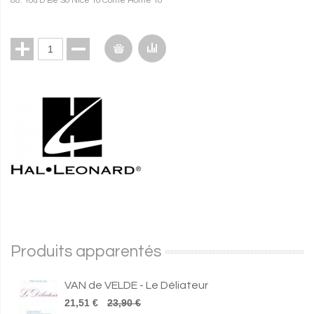
88. You'D Be So Nice To Come Home To
Produits apparentés
VAN de VELDE - Le Déliateur
21,51 €
23,90 €