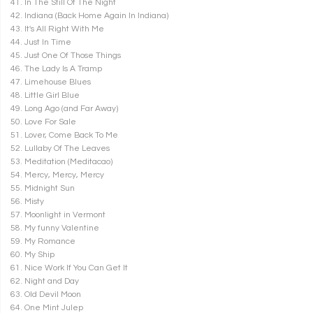
41. In The Still Of The Night
42. Indiana (Back Home Again In Indiana)
43. It's All Right With Me
44. Just In Time
45. Just One Of Those Things
46. The Lady Is A Tramp
47. Limehouse Blues
48. Little Girl Blue
49. Long Ago (and Far Away)
50. Love For Sale
51. Lover, Come Back To Me
52. Lullaby Of The Leaves
53. Meditation (Meditacao)
54. Mercy, Mercy, Mercy
55. Midnight Sun
56. Misty
57. Moonlight in Vermont
58. My funny Valentine
59. My Romance
60. My Ship
61. Nice Work If You Can Get It
62. Night and Day
63. Old Devil Moon
64. One Mint Julep