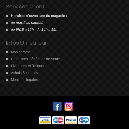
Services Client
Horaires d'ouverture du magasin :
du
mardi
au
samedi
de
9h15
à
12h
- de
14h
à
19h
Découvrez le
meilleur casino Paysafecard
pour déposer de l’argent
Pour consulter l'ensemble des retours d'expérience et des
en toute simplicité, sans utiliser directement votre carte bancaire.
évaluations détaillées, visitez
Infos Utilisateur
https://www.trustpilot.com/review/casino-en-ligne-france.org
sans
Mon compte
tarder.
Conditions Générales de Vente
Livraisons et Retours
Achats Sécurisés
Mentions légales