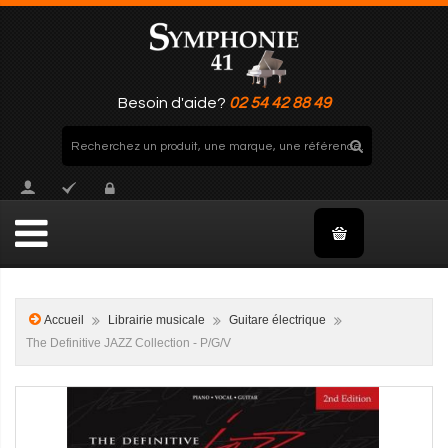
Besoin d'aide?
02 54 42 88 49
Accueil
Librairie musicale
Guitare électrique
The Definitive JAZZ Collection - P/G/V