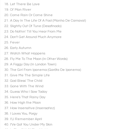
18. Let There Be Love
19. Ol' Man River
20. Come Rain Or Come Shine
21. A Day In The Life Of A Fool (Manha De Carnaval)
22. Slightly Out Of Tune (Desafinado)
23. Do Nothin' Till You Hear From Me
24. Don't Get Around Much Anymore
25. Fever
26. Early Autumn
27. Watch What Happens
28. Fly Me To The Moon (In Other Words)
29. A Foggy Day (In London Town)
30. The Girl From Ipanema (Garôta De Ipanema)
31. Give Me The Simple Life
32. God Bless' The Child
33. Gone With The Wind
34. Guess Who I Saw Today
35. Here's That Rainy Day
36. How High the Moon
37. How Insensitive (Insensatez)
38. I Loves You, Porgy
39. I'Ll Remember April
40. I'Ve Got You Under My Skin