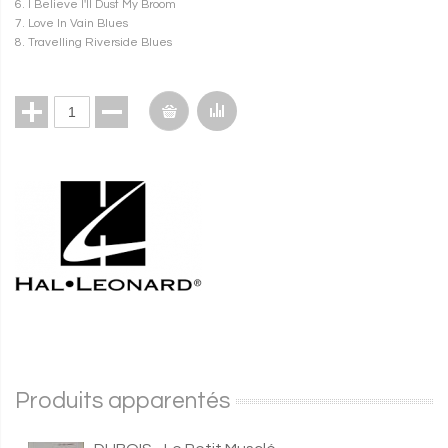
6. I Believe I'll Dust My Broom
7. Love In Vain Blues
8. Travelling Riverside Blues
Produits apparentés