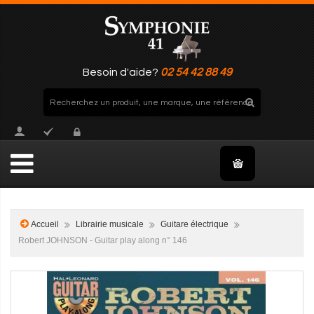
Besoin d'aide?
02 54 42 88 49
Accueil
Librairie musicale
Guitare électrique
Robert JOHNSON - Guitar play along n° 146