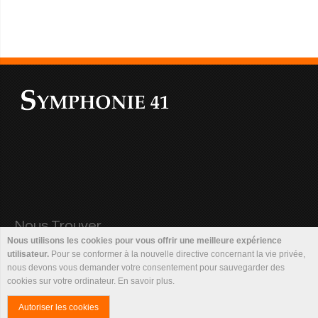
Nous Trouver
Nous utilisons les cookies pour vous offrir une meilleure expérience
L'adresse du magasin :
utilisateur.
Pour se conformer à la nouvelle directive concernant la vie privée,
Adresse
:
225 rue Méliès - ZA Vineuil
nous devons vous demander votre consentement pour sauvegarder des
cookies sur votre ordinateur.
En savoir plus
.
Code Postal
:
41350 Saint Gervais La Forêt
Email
:
symphonie41@orange.fr
Autoriser les cookies