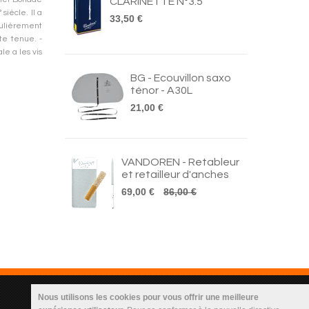
CLARINETTE N°3.5
siècle. Il a
33,50 €
ulièrement
nte tenue. -
e a les vis
BG - Ecouvillon saxo
ténor - A30L
21,00 €
VANDOREN - Retableur
et retailleur d'anches
69,00 €
86,00 €
Nous utilisons les cookies pour vous offrir une meilleure
Infos Utilisateur