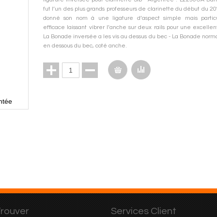
fut l’un des plus grands professeurs de clarinette du début du 20° 
donné son nom à une ligature d’aspect simple mais partic
efficace laissant vibrer l’anche sur deux rails pour une excelle
La Bonade inversée a les vis au dessus du bec - La Bonade normal
en dessous du bec, coté anche.
ntée
rouver
Services Client