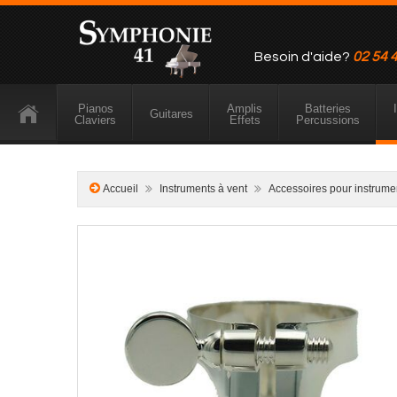
Besoin d'aide?
02 54 
Pianos
Amplis
Batteries
Guitares
Claviers
Effets
Percussions
Accueil
Instruments à vent
Accessoires pour instrume