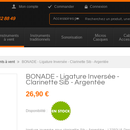
Mon compte
Commander
Connexion
42 88 49
Instruments
Instruments
Micros
Cab
Sonorisation
à vent
traditionnels
Casques
Acces
nts à vent
BONADE - Ligature Inversée - Clarinette Sib - Argentée
BONADE - Ligature Inversée -
Clarinette Sib - Argentée
26,90 €
Disponibilité :
ligature inversée pour clarinette Sib - Argentée : L2250UA Da