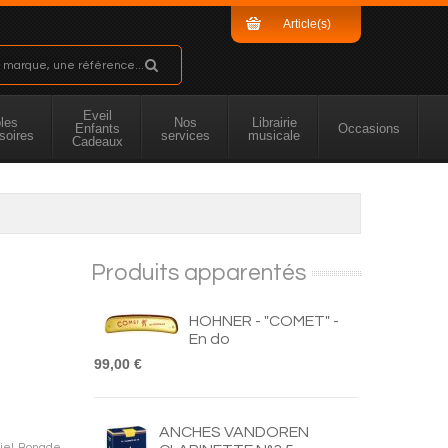
Article(s)
Sous-total
Eveil
les
Nos
Librairie
Enfants
Occasions
soires
services
musicale
Cadeaux
Produits apparentés
HOHNER - "COMET" -
En do
99,00 €
ANCHES VANDOREN
niel Bonade