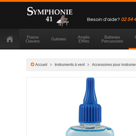
Besoin d'aide?
02 54 
Pianos
Amplis
Batteries
Guitares
Claviers
Effets
Percussions
Accueil
Instruments à vent
Accessoires pour instrume