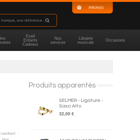
Article(s)
Sous-total
Eveil
les
Nos
Librairie
Enfants
Occasions
soires
services
musicale
Cadeaux
Produits apparentés
SELMER - Ligature -
Saxo Alto
32,00 €
ubrifiant -
 : Non