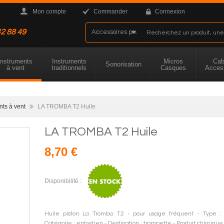
Mon compte
Commander
Connexion
42 88 49
Instruments
Instruments
Micros
Cab
Sonorisation
à vent
traditionnels
Casques
Acces
nts à vent
LA TROMBA T2 Huile
LA TROMBA T2 Huile
8,70 €
Disponibilité :
Huile piston La Tromba T2 - pour usage fréquent - Type : l
Catégorie : entretien - Destination : trompette - Produit chimique