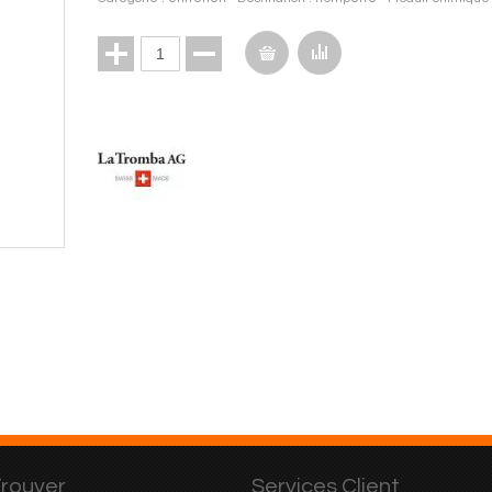
rouver
Services Client