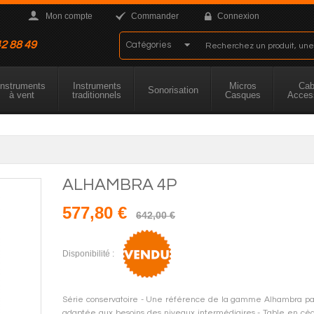
Mon compte
Commander
Connexion
42 88 49
Instruments
Instruments
Micros
Cab
Sonorisation
à vent
traditionnels
Casques
Acces
ALHAMBRA 4P
577,80 €
642,00 €
Disponibilité :
Série conservatoire - Une référence de la gamme Alhambra p
adaptée aux besoins des niveaux intermédiaires - Table en cèd