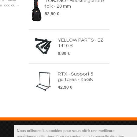
TOBAGO - Housse guitare
e acajou -
folk - 20 mm
52,90 €
YELLOW PARTS - EZ
1410 B
0,80 €
RTX - Support 5
guitares - X5GN
42,90 €
Nous utilisons les cookies pour vous offrir une meilleure
Infos Utilisateur
expérience utilisateur.
Pour se conformer à la nouvelle directive