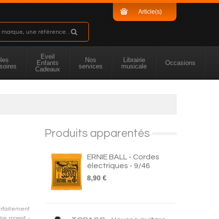
Article(s)
Sous-total
Eveil
les
Nos
Librairie
Enfants
Occasions
soires
services
musicale
Cadeaux
Produits apparentés
ERNIE BALL - Cordes
électriques - 9/46
8,90 €
arfaitement
re massif -