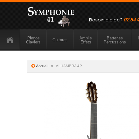
Besoin d'aide?
02 54 
Pianos
Amplis
Batteries
Guitares
Claviers
Effets
Percussions
Accueil
ALHAMBRA 4P