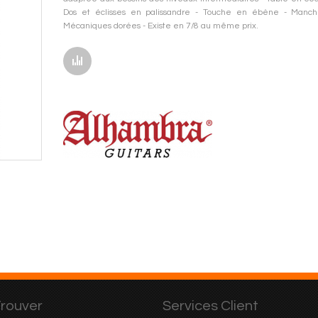
Dos et éclisses en palissandre - Touche en ébène - Manch
Mécaniques dorées - Existe en 7/8 au même prix.
rouver
Services Client