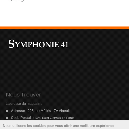
Nous Trouver
L'adresse du magasin :
Adresse
:
225 rue Méliès - ZA Vineuil
Code Postal
:
41350 Saint Gervais La Forêt
Nous utilisons les cookies pour vous offrir une meilleure expérience
Email
:
symphonie41@orange.fr