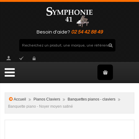
Besoin d'aide?
02 54 42 88 49
Accueil
Pianos Claviers
Banquettes pianos - claviers
Banquette piano - Noyer moyen satiné