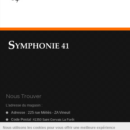
Nous Trouver
L'adresse du magasin :
Adresse
:
225 rue Méliès - ZA Vineuil
Code Postal
:
41350 Saint Gervais La Forêt
Nous utilisons les cookies pour vous offrir une meilleure expérience
Email
:
symphonie41@orange.fr