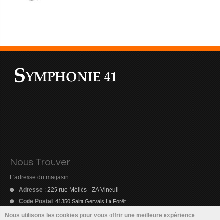
Nous Trouver
L'adresse du magasin :
Adresse
:
225 rue Méliès - ZA Vineuil
Code Postal
:
41350 Saint Gervais La Forêt
Nous utilisons les cookies pour vous offrir une meilleure expérience
Email
:
symphonie41@orange.fr