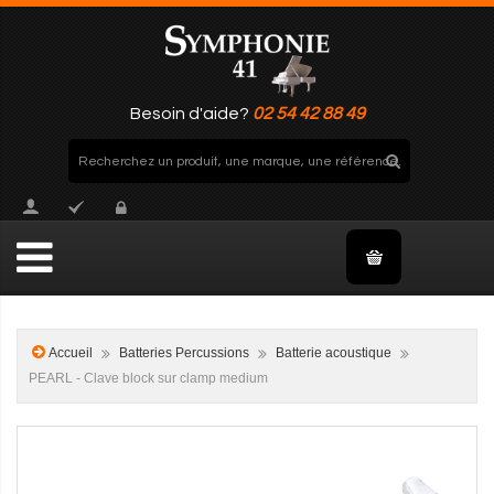
Besoin d'aide?
02 54 42 88 49
Accueil
Batteries Percussions
Batterie acoustique
PEARL - Clave block sur clamp medium