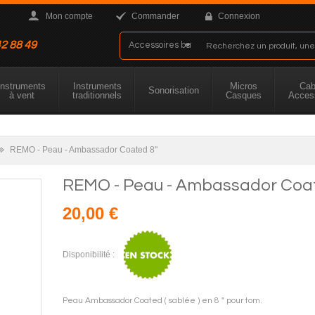
Mon compte
Commander
Connexion
42 88 49
Instruments
Instruments
Micros
Cab
Sonorisation
à vent
traditionnels
Casques
Acces
REMO - Peau - Ambassador Coated 8"
REMO - Peau - Ambassador Coat
20,00 €
Disponibilité :
Peau Ambassador Coated ( sablée ) en 8 " pour tom.