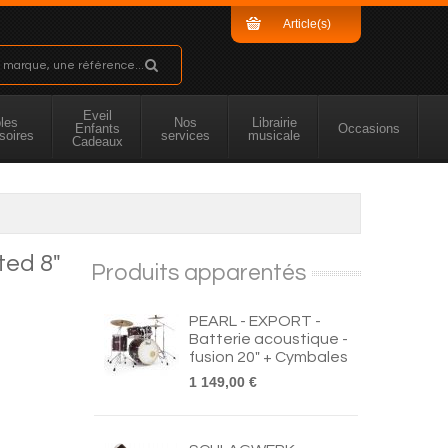
Article(s)
Sous-total
Eveil
les
Nos
Librairie
Enfants
Occasions
soires
services
musicale
Cadeaux
ed 8"
Produits apparentés
PEARL - EXPORT -
Batterie acoustique -
fusion 20" + Cymbales
1 149,00 €