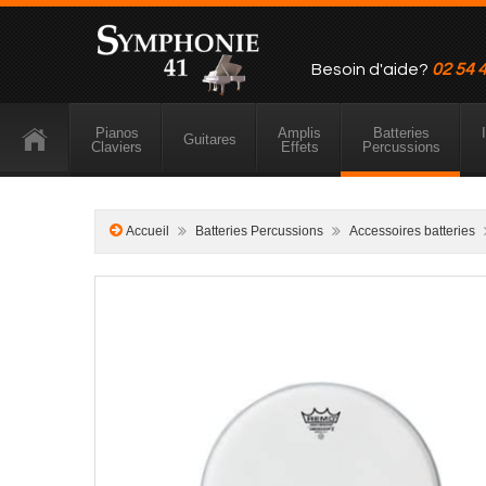
Besoin d'aide?
02 54 
Pianos
Amplis
Batteries
Guitares
Claviers
Effets
Percussions
Accueil
Batteries Percussions
Accessoires batteries