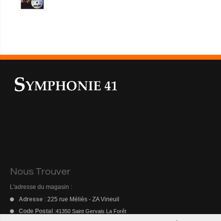
Nous Trouver
L'adresse du magasin :
Adresse
:
225 rue Méliès - ZA Vineuil
Code Postal
:
41350 Saint Gervais La Forêt