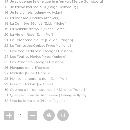
14. Je suis venue te dire que je m'en vais [Serge Gainsbourg]
15. Je t'aime moi non plus [Serge Gainsbourg]
16. Je te promets [Johnny Hallyday]
17. La bohème [Charles Aznavour]
18. La Dernière Séance [Eddy Mitchel]
19. La maladie d'amour [Michel Sardou]
20. La Vie en Rose [Edith Piaf]
21. Le Téléphone pleure [Claude François]
22. Le Temps des Cerises [Yves Montand]
23. Les Copains d'Abord [Georges Brassens]
24. Les Feuilles Mortes [Yves Montand]
25. Les Passantes [Georges Brassens]
26. Morgane de toi [Renaud]
27. Nathalie [Gilbert Bécaud]
28. Non, je ne regrette rien [Edith Piaf]
29. Padam... Padam [Edith Piaf]
30. Que reste-t-il de nos amours ? [Charles Trenet]
31. Quelque chose de Tennessee [Johnny Hallyday]
32. Une belle histoire [Michel Fugain]