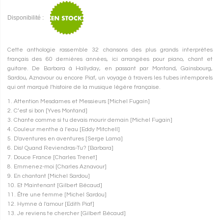
Disponibilité :
Cette anthologie rassemble 32 chansons des plus grands interprètes
français des 60 dernières années, ici arrangées pour piano, chant et
guitare. De Barbara à Hallyday, en passant par Montand, Gainsbourg,
Sardou, Aznavour ou encore Piaf, un voyage à travers les tubes intemporels
qui ont marqué l'histoire de la musique légère française.
1. Attention Mesdames et Messieurs [Michel Fugain]
2. C’est si bon [Yves Montand]
3. Chante comme si tu devais mourir demain [Michel Fugain]
4. Couleur menthe à l'eau [Eddy Mitchell]
5. D'aventures en aventures [Serge Lama]
6. Dis! Quand Reviendras-Tu? [Barbara]
7. Douce France [Charles Trenet]
8. Emmenez-moi [Charles Aznavour]
9. En chantant [Michel Sardou]
10. Et Maintenant [Gilbert Bécaud]
11. Être une femme [Michel Sardou]
12. Hymne à l'amour [Edith Piaf]
13. Je reviens te chercher [Gilbert Bécaud]