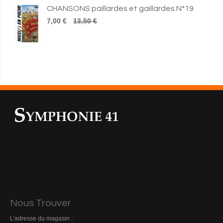
CHANSONS paillardes et gaillardes N°19
7,00 €
13,50 €
Nous Trouver
L'adresse du magasin :