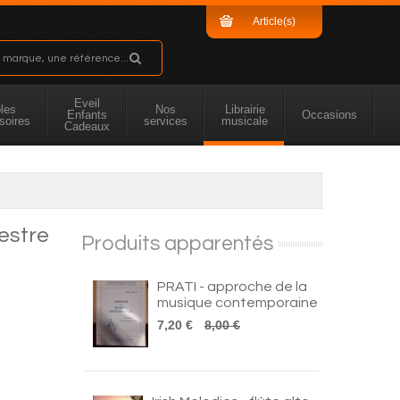
Article(s)
Sous-total
Eveil
les
Nos
Librairie
Enfants
Occasions
soires
services
musicale
Cadeaux
estre
Produits apparentés
PRATI - approche de la
musique contemporaine
7,20 €
8,00 €