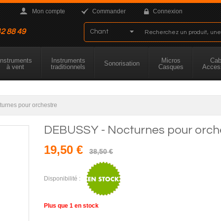
Mon compte
Commander
Connexion
42 88 49
Instruments
Instruments
Micros
Cab
Sonorisation
à vent
traditionnels
Casques
Acces
urnes pour orchestre
DEBUSSY - Nocturnes pour orch
19,50 €
38,50 €
Disponibilité :
Plus que
1
en stock