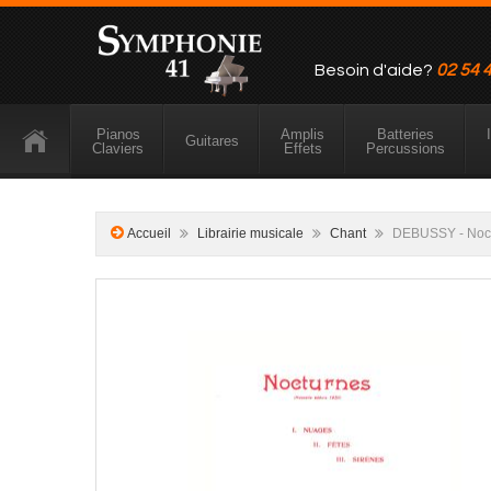
Besoin d'aide?
02 54 
Pianos
Amplis
Batteries
Guitares
Claviers
Effets
Percussions
Accueil
Librairie musicale
Chant
DEBUSSY - Noct