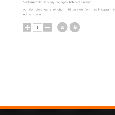
Nocturnes de Debussy - nuages, fêtes et sirènes
partition d'orchestre et chant (16 voix de femmes 8 soprani 
éditions Jobert