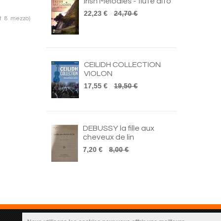
Irish Melodies - flûte alto
22,23 €
24,70 €
et 8 mezzo)
CEILIDH COLLECTION
VIOLON
17,55 €
19,50 €
DEBUSSY la fille aux
cheveux de lin
7,20 €
8,00 €