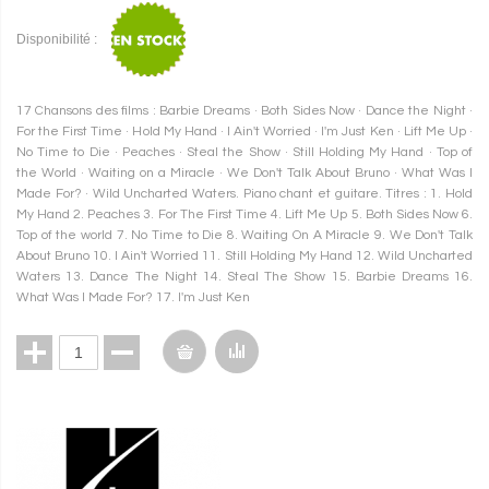
Disponibilité :
17 Chansons des films : Barbie Dreams · Both Sides Now · Dance the Night ·
For the First Time · Hold My Hand · I Ain't Worried · I'm Just Ken · Lift Me Up ·
No Time to Die · Peaches · Steal the Show · Still Holding My Hand · Top of
the World · Waiting on a Miracle · We Don't Talk About Bruno · What Was I
Made For? · Wild Uncharted Waters. Piano chant et guitare. Titres : 1. Hold
My Hand 2. Peaches 3. For The First Time 4. Lift Me Up 5. Both Sides Now 6.
Top of the world 7. No Time to Die 8. Waiting On A Miracle 9. We Don't Talk
About Bruno 10. I Ain't Worried 11. Still Holding My Hand 12. Wild Uncharted
Waters 13. Dance The Night 14. Steal The Show 15. Barbie Dreams 16.
What Was I Made For? 17. I'm Just Ken