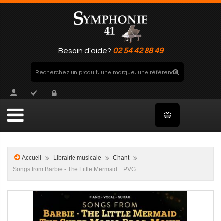
Besoin d'aide?
02 54 42 88 49
Accueil
Librairie musicale
Chant
Songs from Barbie - The Little Mermaid... PVG