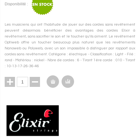
Disponibilité :
Les musiciens qui ont l'habitude de jouer sur des cordes sans revêtement
peuvent désormais bénéficier des avantages des cordes Elixir à
revêtement, sans sacrifier le son et le toucher qu'ils aiment. Le revêtement
Optiweb offre un toucher beaucoup plus naturel que les revêtements
Nanoweb ou Polyweb, avec un son impossible à distinguer par rapport aux
cordes sans revêtement. Catégorie : électrique - Classification : Light - Filé :
rond - Matériau : nickel - Nbre de cordes : 6 - Tirant 1ère corde : 010 - Tirant
: 10-13-17-26-36-46