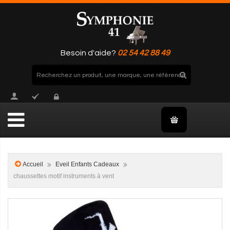
Besoin d'aide?
02 54 42 88 49
Accueil
Eveil Enfants Cadeaux
chaussettes motif instruments à vent