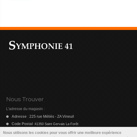
Nous Trouver
L'adresse du magasin :
Adresse
:
225 rue Méliès - ZA Vineuil
Code Postal
:
41350 Saint Gervais La Forêt
Email
:
symphonie41@orange.fr
Nous utilisons les cookies pour vous offrir une meilleure expérience