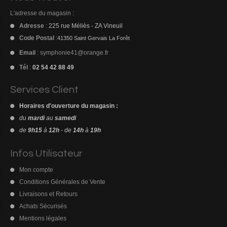
L'adresse du magasin :
Adresse
:
225 rue Méliès - ZA Vineuil
Code Postal
:
41350 Saint Gervais La Forêt
Email
:
symphonie41@orange.fr
Tél
:
02 54 42 88 49
Services Client
Horaires d'ouverture du magasin :
du
mardi
au
samedi
de
9h15
à
12h
- de
14h
à
19h
Découvrez le
meilleur casino Paysafecard
pour déposer de l’argent
Pour consulter l'ensemble des retours d'expérience et des
en toute simplicité, sans utiliser directement votre carte bancaire.
évaluations détaillées, visitez
Infos Utilisateur
https://www.trustpilot.com/review/casino-en-ligne-france.org
sans
Mon compte
tarder.
Conditions Générales de Vente
Livraisons et Retours
Achats Sécurisés
Mentions légales