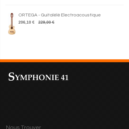
ORTEGA - Guitalélé Electroacoustique
206,10 €
229,00 €
Nous Trouver