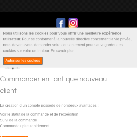
Nous utilisons les cookies pour vous offrir une meilleure expérience
utilisateur.
Pour se conformer à la nouvelle directive concernant la vie privée,
nous devons vous demander votre consentement pour sauvegarder des
Symphonie 41 © 2024. Tous droits réservés. Réalisation
WebCoaching
cookies sur votre ordinateur.
En savoir plus
.
Autoriser les cookies
Fermer
Commander en tant que nouveau
client
La création d’un compte possède de nombreux avantages :
Voir le statut de la commande et de l’expédition
Suivi de la commande
Commandez plus rapidement