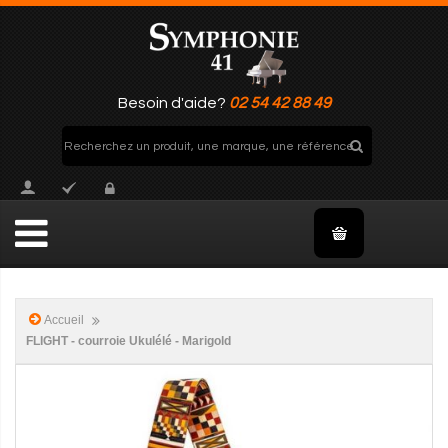
Besoin d'aide?
02 54 42 88 49
Accueil
FLIGHT - courroie Ukulélé - Marigold