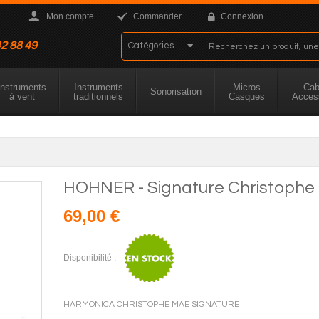
Mon compte
Commander
Connexion
42 88 49
Instruments
Instruments
Micros
Cab
Sonorisation
à vent
traditionnels
Casques
Acces
HOHNER - Signature Christophe
69,00 €
Disponibilité :
HARMONICA CHRISTOPHE MAE SIGNATURE