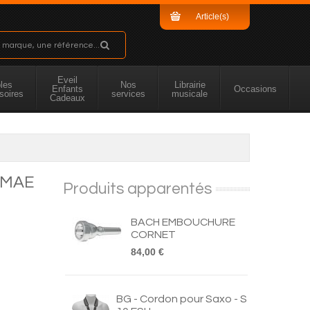
Article(s)
Sous-total
Eveil
les
Nos
Librairie
Enfants
Occasions
soires
services
musicale
Cadeaux
 MAE
Produits apparentés
BACH EMBOUCHURE
CORNET
84,00 €
BG - Cordon pour Saxo - S