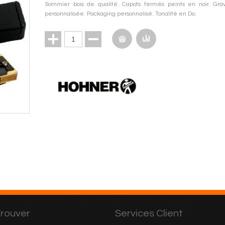
Sommier bois de qualité. Capots fermés peints en noir. Gra
personnalisée. Packaging personnalisé. Tonalité en Do.
rouver
Services Client