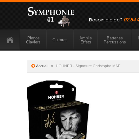
Besoin d'aide?
02 54 
Pianos
Amplis
Batteries
Guitares
Claviers
Effets
Percussions
Accueil
HOHNER - Signature Christophe MAE