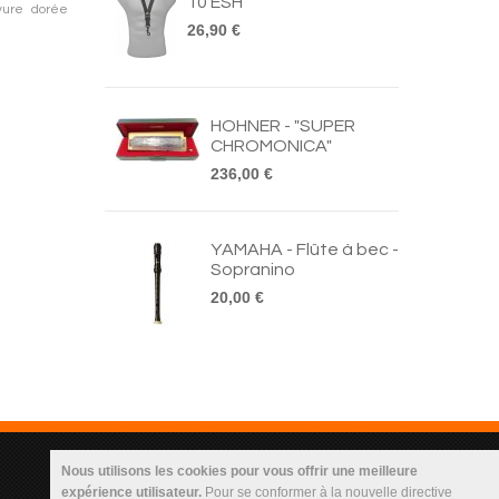
10 ESH
vure dorée
26,90 €
HOHNER - "SUPER
CHROMONICA"
236,00 €
YAMAHA - Flûte à bec -
Sopranino
20,00 €
Infos Utilisateur
Nous utilisons les cookies pour vous offrir une meilleure
expérience utilisateur.
Pour se conformer à la nouvelle directive