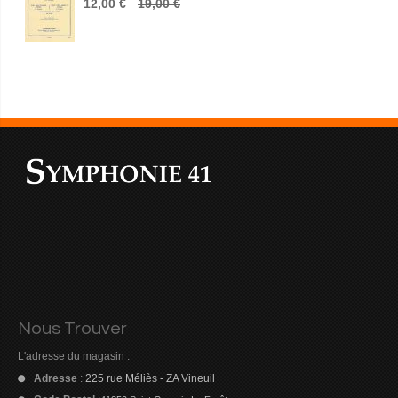
12,00 €
19,00 €
Nous Trouver
L'adresse du magasin :
Adresse
:
225 rue Méliès - ZA Vineuil