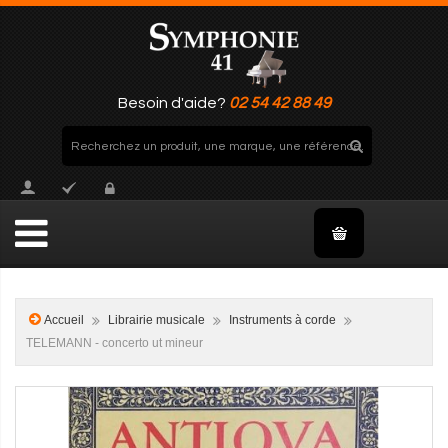
Besoin d'aide?
02 54 42 88 49
Accueil
Librairie musicale
Instruments à corde
TELEMANN - concerto ut mineur