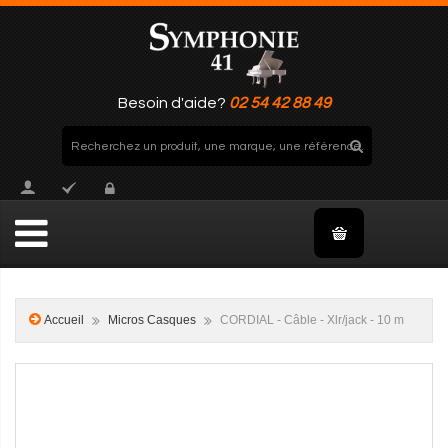
Besoin d'aide?
02 54 42 88 49
Accueil
Micros Casques
CORDIAL - Câble - Xlr/jack - 10 m