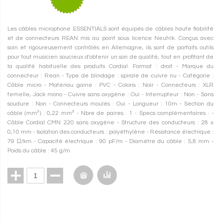
Les câbles microphone ESSENTIALS sont équipés de câbles haute fiabilité
et de connecteurs REAN mis au point sous licence Neutrik. Conçus avec
soin et rigoureusement contrôlés en Allemagne, ils sont de parfaits outils
pour tout musicien soucieux d'obtenir un son de qualité, tout en profitant de
la qualité habituelle des produits Cordial. Format : droit - Marque du
connecteur : Rean - Type de blindage : spirale de cuivre nu - Catégorie :
Câble micro - Matériau gaine : PVC - Coloris : Noir - Connecteurs : XLR
femelle, Jack mono - Cuivre sans oxygène : Oui - Interrupteur : Non - Sans
soudure : Non - Connecteurs moulés : Oui - Longueur : 10m - Section du
câble (mm²) : 0,22 mm² - Nbre de paires : 1 - Specs complémentaires : -
Câble Cordial CMN 220 sans oxygène - Structure des conducteurs : 28 x
0,10 mm - Isolation des conducteurs : polyéthylène - Résistance électrique :
79 Ω/km - Capacité électrique : 90 pF/m - Diamètre du câble : 5,8 mm -
Poids du câble : 45 g/m