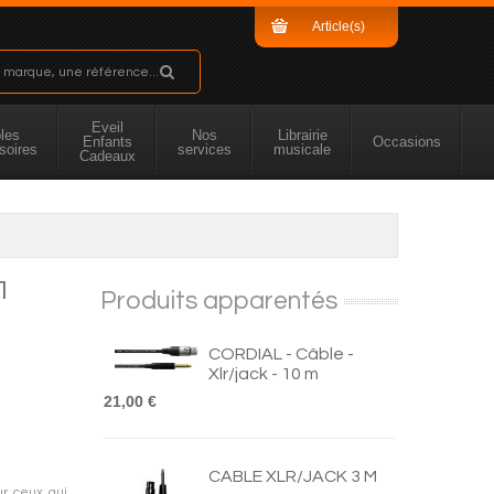
Article(s)
Sous-total
Eveil
les
Nos
Librairie
Enfants
Occasions
soires
services
musicale
Cadeaux
1
Produits apparentés
CORDIAL - Câble -
Xlr/jack - 10 m
21,00 €
CABLE XLR/JACK 3 M
ur ceux qui