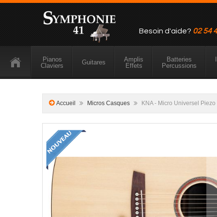
Besoin d'aide?
02 54 
Pianos
Amplis
Batteries
Guitares
Claviers
Effets
Percussions
Accueil
Micros Casques
KNA - Micro Universel Piezo