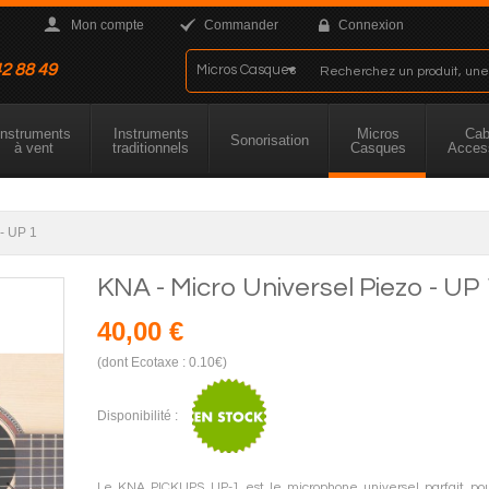
Mon compte
Commander
Connexion
42 88 49
Instruments
Instruments
Micros
Cab
Sonorisation
à vent
traditionnels
Casques
Acces
 - UP 1
KNA - Micro Universel Piezo - UP 
40,00 €
(dont Ecotaxe : 0.10€)
Disponibilité :
Le KNA PICKUPS UP-1 est le microphone universel parfait po