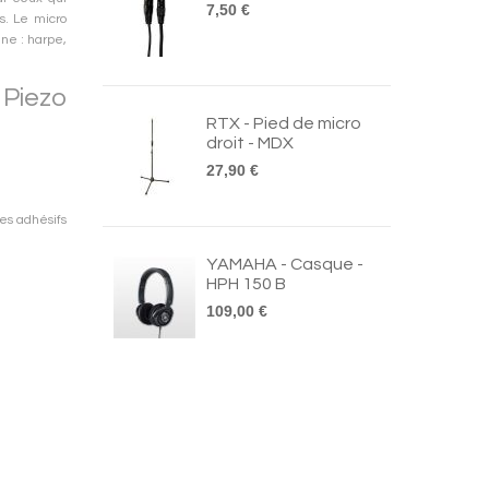
7,50 €
s. Le micro
ane : harpe,
 Piezo
RTX - Pied de micro
droit - MDX
27,90 €
es adhésifs
YAMAHA - Casque -
HPH 150 B
109,00 €