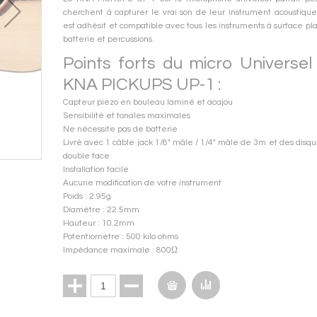
cherchent à capturer le vrai son de leur instrument acoustique
est adhésif et compatible avec tous les instruments à surface pl
batterie et percussions.
Points forts du micro Universel
KNA PICKUPS UP-1 :
Capteur piezo en bouleau laminé et acajou
Sensibilité et tonales maximales
Ne nécessite pas de batterie
Livré avec 1 câble jack 1/8" mâle / 1/4" mâle de 3m et des disqu
KNA - Micro Universel Piezo - UP 1
double face
Installation facile
Aucune modification de votre instrument
Poids : 2.95g
Diamètre : 22.5mm
Hauteur : 10.2mm
Potentiomètre : 500 kilo ohms
Impédance maximale : 800Ω