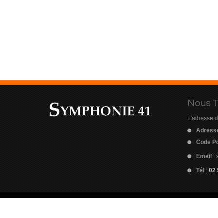
Nous T
L'adresse d
Adress
Code Po
Email
:
Tél
:
02 
Sym