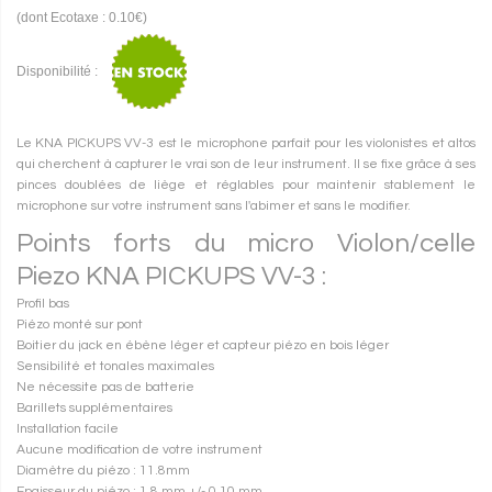
(dont Ecotaxe : 0.10€)
Disponibilité :
Le KNA PICKUPS VV-3 est le microphone parfait pour les violonistes et altos
qui cherchent à capturer le vrai son de leur instrument. Il se fixe grâce à ses
pinces doublées de liège et réglables pour maintenir stablement le
microphone sur votre instrument sans l'abimer et sans le modifier.
Points forts du micro Violon/celle
Piezo KNA PICKUPS VV-3 :
Profil bas
Piézo monté sur pont
Boitier du jack en ébène léger et capteur piézo en bois léger
Sensibilité et tonales maximales
Ne nécessite pas de batterie
Barillets supplémentaires
Installation facile
Aucune modification de votre instrument
Diamètre du piézo : 11.8mm
Epaisseur du piézo : 1,8 mm +/- 0,10 mm