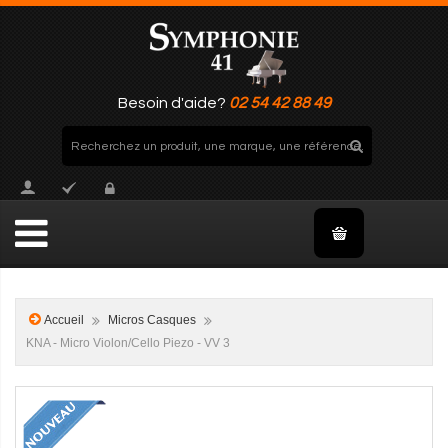
Besoin d'aide?
02 54 42 88 49
Accueil
Micros Casques
KNA - Micro Violon/Cello Piezo - VV 3