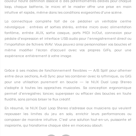
couleur haute définition associé à des potentiomètres dédiés pour chaque
loop, chaque batterie, le micro et le master offre une prise en main
intuitive et rapide, même dans les conditions exigeantes d’une scène.
La connectique complète fait de ce pédalier un véritable centre
névralgique : entrées et sorties stéréo, entrée micro avec alimentation
fantôme, entrée AUX, sortie casque, ports MIDI In/Out, connexion pour
pédale d’expression et interface USB audio pour l’enregistrement direct ou
l’importation de fichiers WAV. Vous pouvez ainsi personnaliser vos boucles et
même modifier l’écran d’accueil avec vos propres GIFs, pour une
expérience entièrement à votre image.
Grâce à ses modes de fonctionnement flexibles — A/B Split pour alterner
entre deux sections, A+B Sync pour les combiner avec la rythmique, ou GIG
pour une utilisation purement en boucle — le NUX Dual Loop Stereo
s’adapte à toutes les approches musicales. Sa conception ergonomique
permet d’enregistrer, lancer, superposer ou effacer des boucles en toute
fluidité, sans jamais briser le flux créatif.
En résumé, le NUX Dual Loop Stereo s’adresse aux musiciens qui veulent
repousser les limites du jeu en solo, enrichir leurs performances ou
composer de manière intuitive. C’est une solution tout-en-un, puissante et
inspirante, qui transforme chaque idée en morceau abouti.