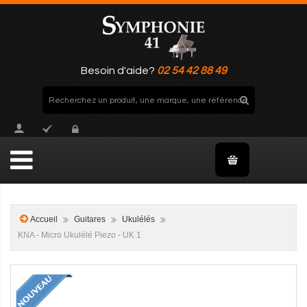
Besoin d'aide?
02 54 42 88 49
Accueil
Guitares
Ukulélés
KNA - Micro Ukulélé Piezo - UK 1