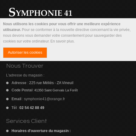
Nous utilisons les cookies pour vous offrir une meilleure expérience
utilisateur.
Pour se conformer à la nouvelle directive concernant la vie privée,
nous devons vous demander votre consentement pour sauvegarder des
cookies sur votre ordinateur.
En savoir plus
.
Autoriser les cookies
Nous Trouver
L'adresse du magasin :
Adresse
:
225 rue Méliès - ZA Vineuil
Code Postal
:
41350 Saint Gervais La Forêt
Email
:
symphonie41@orange.fr
Tél
:
02 54 42 88 49
Services Client
Horaires d'ouverture du magasin :