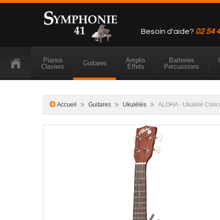
Besoin d'aide?
02 54 
Pianos
Amplis
Batteries
Guitares
Claviers
Effets
Percussions
Accueil
Guitares
Ukulélés
ALOHA - Ukulélé Conce