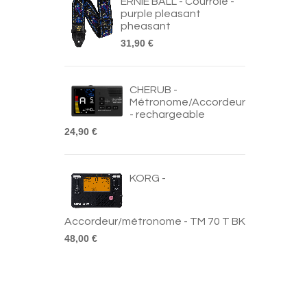
ERNIE BALL - Courroie -
purple pleasant
pheasant
31,90 €
CHERUB -
Métronome/Accordeur
- rechargeable
24,90 €
KORG -
Accordeur/métronome - TM 70 T BK
48,00 €