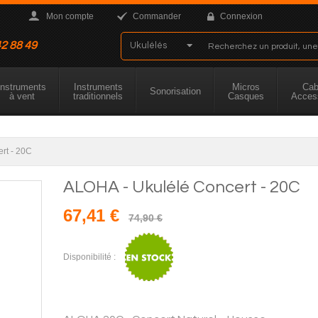
Mon compte
Commander
Connexion
42 88 49
Instruments
Instruments
Micros
Cab
Sonorisation
à vent
traditionnels
Casques
Acces
rt - 20C
ALOHA - Ukulélé Concert - 20C
67,41 €
74,90 €
Disponibilité :