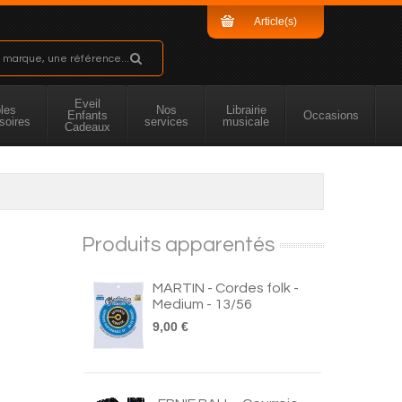
Article(s)
Sous-total
Eveil
les
Nos
Librairie
Enfants
Occasions
soires
services
musicale
Cadeaux
Produits apparentés
MARTIN - Cordes folk -
Medium - 13/56
9,00 €